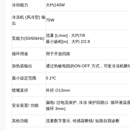
冷却能力
大约140W
冷冻机 (风冷型) 输
75W
出
流量 [L/min] : 大约7/8
泵能力(50/60kHz)
最小扬程[m] : 大约 2/2.8
循环用途
用于开放回路
加热器输出
通过热敏电阻的ON-OFF 方式，可使冷冻机断
最小设定范围
0.1ºC
喷嘴直径
外径 ∅13mm
漏电/ 过电流保护, 冷冻 保护回路(1: 循环液温度约为
安全装置/ 功能
循环 3min)
其他功能
流量数字显示, 传感器断线/ 短路自我诊断