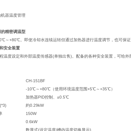
的机器温度管理
用的精密调温型
10℃～+80℃。即使冷却水连续运转但通过加热器进行温度调节，也可保
和安全装置
程温度设定和外部温度传感器(单独出售)。配备的各种安全装置，可给外
CH-151BF
-10℃～+80℃（使用环境温度范围+5℃～+35℃）
加热器PID控制、±0.5℃
*3)
約0.29kW
率
150W
0.6kW
数显式(设定温度/槽内温度切换显示)