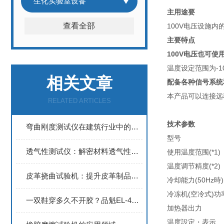
生化实验室设备
主用途要
查看全部
100V电压设施内
主要特点
100V电压也可使
温度设定范围为-
相关文章
配备各种信号系统
本产品可以连接远
RELATED ARTICLES
技术参数
弯曲刚度测试仪在建筑行业中的应用
型号
透气性测试仪：解密材料透气性的关键指标
使用温度范围(*1)
温度调节精度(*2)
皮革挠曲试验机：提升皮革制品质量的关键检测设备
冷却能力(50Hz時)(
冷冻机(空冷式)功
一双鞋穿多久不开胶？品魁EL-49粘着强度蠕变试验箱揭秘粘合剂耐热抗压密码
加热器出力
温度設定・表示