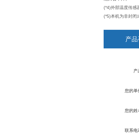
(*4)外部温度传
(*5)本机为非
产品
产
您的单
您的姓
联系电