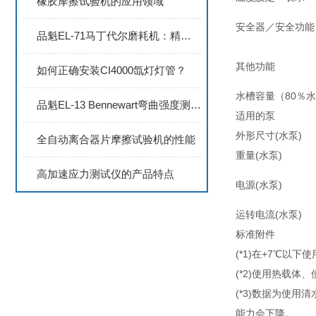
橡胶摩擦试验机的应用领域
安全器／安全功能
品魁EL-71马丁代尔磨耗机：精准测试、高效运行
其他功能
如何正确安装CI4000氙灯灯管？
水槽容量（80％水位
品魁EL-13 Bennewart弯曲强度测试仪：高精度材料弯曲性能检测解决方案
适用的泵
外形尺寸(水泵)
全⾃动离合器⽚摩擦试验机的性能
重量(水泵)
高加速应力测试仪的产品特点
电源(水泵)
运转电流(水泵)
标准附件
(*1)在+7℃
(*2)使用热载
(*3)数据为使
能力会下降。