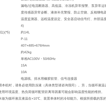
漏电/过电流断路器、高低温、冷冻机异常报警、泵异常运
度传感器异常诊断、液体补充警报、防止空烧、反相继电
温度监测器、远程温度设定、安全器启动信号灯、外部温度
4)
)(*5)
約14L
P-11
407×485×676Hmm
約42kg
単相AC100V・50/60Hz
15A
10A
电源线、排水用橡胶软管、信号连接器
以下使用本机时，请务必使用防冻液（具体类型请咨询我司）。另，当循环液温
体、使用环境温度、热负荷循环配管距离等因素可能会影响温度性能的维持。
用清水做为循环液且液温在+10℃、装置单体时的冷却能力。根据所搭载的泵