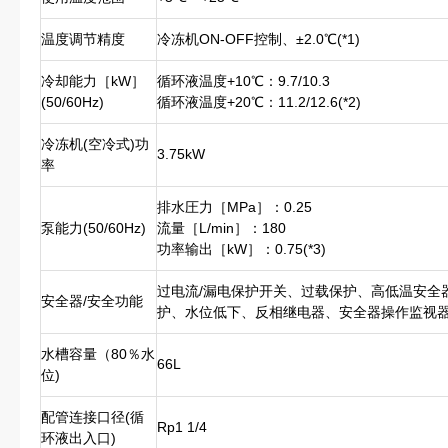
温度调节精度
冷冻机ON-OFF控制、±2.0℃(*1)
冷却能力［kW］
循环液温度+10℃：9.7/10.3
(50/60Hz)
循环液温度+20℃：11.2/12.6(*2)
冷冻机(空冷式)功
3.75kW
率
排水圧力［MPa］：0.25
泵能力(50/60Hz)
流量［L/min］：180
功率输出［kW］：0.75(*3)
过电流/漏电保护开关、过载保护、高低温安全
安全器/安全功能
护、水位低下、反相继电器、安全器操作监视
水槽容量（80％水
66L
位)
配管连接口径(循
Rp1 1/4
环液出入口)