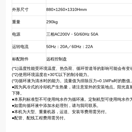
外形尺寸
880×1260×1310Hmm
重量
290kg
电源
三相AC200V・50/60Hz 50A
运转电流
50Hz：20A／60Hz：22A
标配附件
远程控制盘
(*1)温度性能受环境温度、热负荷、循环管道等的影响可能会有变
(*2)使用环境温度在+30℃以下的制冷能力。
(*3)循环液为清水时的能力。流量值为排除压力=0.1MPa时的数值
●因为风冷式的冷却机产生热量，请注意室外的安装地点。阳光直
下降。
●本系列标准型不可使用纯水作为循环液。定制机型可使用纯水作
●如需向循环液中添加水处理剂，请与我司联系。
●本机为大型、重量机器，运送、安装等费用需另付。
●配管、配线工程费用需另付。