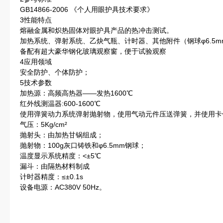
GB14866-2006 《个人用眼护具技术要求》
3性能特点
熔融金属和炽热固体对眼护具产品的热冲击测试。
加热系统、弹射系统、乙炔气瓶、计时器、其他附件（钢球φ6.5m
备配有超大豪华钢化玻璃观察窗，便于试验观察
4应用领域
安全防护、个体防护；
5技术参数
加热源：高频高热器——发热1600℃
红外线测温器:600-1600℃
使用弹簧动力系统弹射抛射物，使用气动元件压送弹簧，并使用卡
气压：5Kg/cm²
抛射头：由加热甘锅组成；
抛射物：100g灰口铸铁和φ6.5mm钢球；
温度显示系统精度：<±5℃
漏斗：由隔热材料制成
计时器精度：≤±0.1s
设备电源：AC380V 50Hz。