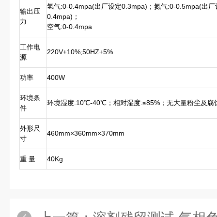
氢气:0-0.4mpa(出厂设定0.3mpa)；氮气:0-0.5mpa(出
输出压
0.4mpa)；
力
空气:0-0.4mpa
工作电
220V±10%;50HZ±5%
源
功率
400W
环境条
环境湿度:10℃-40℃；相对湿度:≤85%；无大量粉尘及
件
外形尺
460mm×360mm×370mm
寸
重 量
40Kg