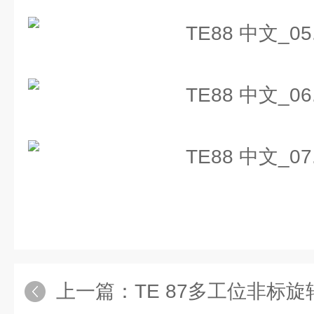
上一篇：
TE 87多⼯位⾮标