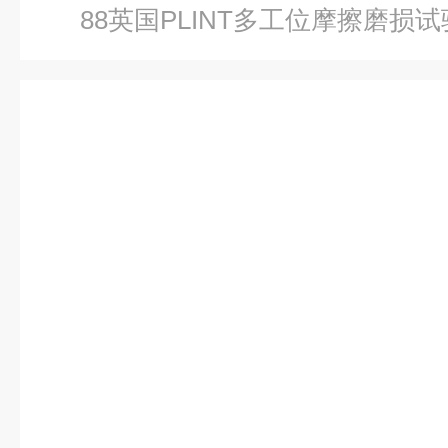
88英国PLINT多⼯位摩擦磨损