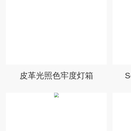
皮革光照色牢度灯箱
S