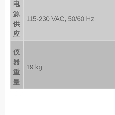
电
源
115-230 VAC, 50/60 Hz
供
应
仪
器
19 kg
重
量