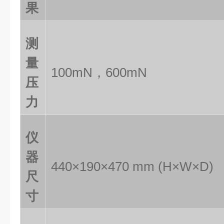
果
测
量
100mN，600mN
压
力
仪
器
440×190×470 mm (H×W×D)
尺
寸