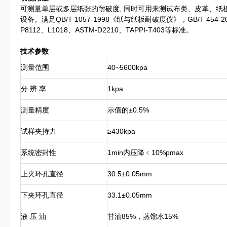
可测量单层或多层纸张的耐破度, 同时可用来测试布类、皮革、纸
设备。满足QB/T 1057-1998《纸与纸板耐破度仪》，GB/T 454-2
P8112、L1018、ASTM-D2210、TAPPI-T403等标准。
技术参数
测量范围
40~5600kpa
分 辨 率
1kpa
测量精度
示值的±0.5%
试样夹持力
≥430kpa
系统密封性
1min内压降﹤10%pmax
上夹环孔直径
30.5±0.05mm
下夹环孔直径
33.1±0.05mm
液 压 油
甘油85%，蒸馏水15%