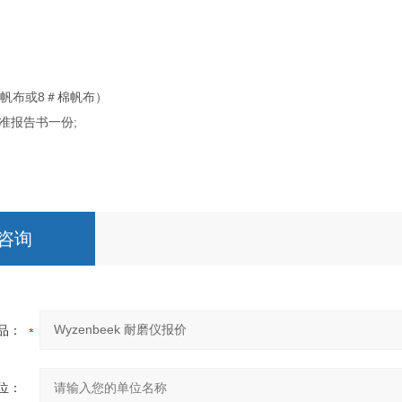
棉帆布或8＃棉帆布）
准报告书一份;
咨询
品：
位：