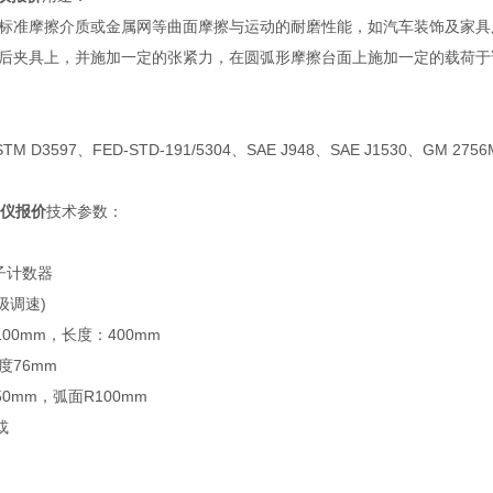
标准摩擦介质或金属网等曲面摩擦与运动的耐磨性能，如汽车装饰及家具
后夹具上，并施加一定的张紧力，在圆弧形摩擦台面上施加一定的载荷于
TM D3597、FED-STD-191/5304、SAE J948、SAE J1530、GM 2756
耐磨仪报价
技术参数：
子计数器
无级调速)
00mm，长度：400mm
度76mm
0mm，弧面R100mm
或