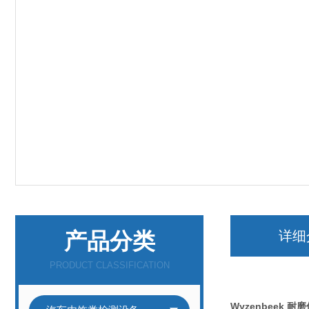
产品分类
详细
PRODUCT CLASSIFICATION
Wyzenbeek 耐