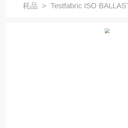
耗品
> Testfabric ISO BALLA
Ⅱ型