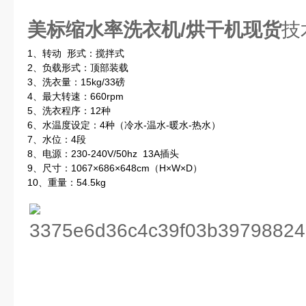
美标缩水率洗衣机/烘干机现货
技
1、转动 形式：搅拌式
2、负载形式：顶部装载
3、洗衣量：15kg/33磅
4、最大转速：660rpm
5、洗衣程序：12种
6、水温度设定：4种（冷水-温水-暖水-热水）
7、水位：4段
8、电源：230-240V/50hz 13A插头
9、尺寸：1067×686×648cm（H×W×D）
10、重量：54.5kg