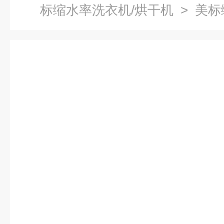
标缩水率洗衣机/烘干机
> 美标
货